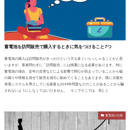
蓄電池を訪問販売で購入するときに気をつけること7つ
蓄電池の購入は訪問販売がきっかけという方も多くいらっしゃることかと思
いますが、業者問わずに「訪問販売」には慎重になる必要があります。特に
蓄電池の場合、近年の災害などによる影響で関心が高まっていることから嘘
の煽りや情報を混ぜて販売を強引に勧めてくることもあります。既に太陽光
発電システムを導入している家庭も2019年問題などのことがあることから騙
されないようにしなくてはいけません。 そこでそこでは、気 […]
蓄電池の仕様