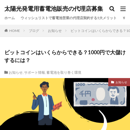
太陽光発電用蓄電池販売の代理店募集
カテゴリー
ホーム
ウィッシュリストで蓄電池営業の代理店契約する5大メリット
ブロ
HOME
ブログ
お知らせ
ビットコインはいくらからできる？10
検索
ビットコインはいくらからできる？1000円で大儲け
するには？
お知らせ
,
サポート情報
,
蓄電池を取り巻く環境
お知らせ