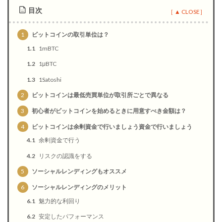
目次
1
ビットコインの取引単位は？
1.1
1mBTC
1.2
1μBTC
1.3
1Satoshi
2
ビットコインは最低売買単位が取引所ごとで異なる
3
初心者がビットコインを始めるときに用意すべき金額は？
4
ビットコインは余剰資金で行いましょう資金で行いましょう
4.1
余剰資金で行う
4.2
リスクの認識をする
5
ソーシャルレンディングもオススメ
6
ソーシャルレンディングのメリット
6.1
魅力的な利回り
6.2
安定したパフォーマンス