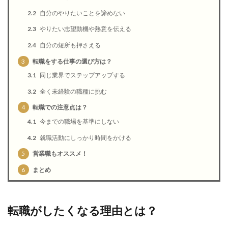
2.2
自分のやりたいことを諦めない
2.3
やりたい志望動機や熱意を伝える
2.4
自分の短所も押さえる
3
転職をする仕事の選び方は？
3.1
同じ業界でステップアップする
3.2
全く未経験の職種に挑む
4
転職での注意点は？
4.1
今までの職場を基準にしない
4.2
就職活動にしっかり時間をかける
5
営業職もオススメ！
6
まとめ
転職がしたくなる理由とは？