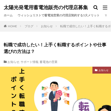
太陽光発電用蓄電池販売の代理店募集
カテゴリー
ホーム
ウィッシュリストで蓄電池営業の代理店契約する5大メリット
ブロ
HOME
ブログ
お知らせ
転職で成功したい！上手く転職するポ
検索
転職で成功したい！上手く転職するポイントや仕事
選びの方法は？
お知らせ
,
サポート情報
,
蓄電池の営業
お知らせ